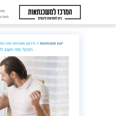
מחז
משכנת
»
יועץ משכנתאות
פירעון משכנתא מהו התה
הנכון? ומה חשוב ל