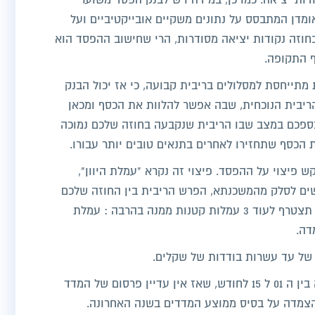
דות יציאה. כמו כן, במידה ויש לבנק הפסד משוער
מדן המתבסס על נתונים משקיים אובייקטיביים ועל
חוזה נקודות יציאה מסודרות, הרי שחישוב ההפסד הוא
ף התקופה.
תייחסת למסלולים בריבית קבועה, כי אז יכול הבנק
ריבית הנוכחית, שבה אפשר להלוות את הכסף ומכאן
ספכם במצב שבו הריבית שנקבעה בחוזה שלכם נמוכה
הכסף שתחזירו לאחרים בתנאים טובים יותר עבורו.
פיצוי על ההפסד. פיצוי זה נקרא "עמלת היוון",
ם לסלק מהמשכנתא, הפרש הריבית בין החוזה שלכם
למצב השוק והתקופה הנותרת. עמלה זו תצטרף לעוד 3 עמלות קטנות ממנה בהרבה : עמלת
דה.
של עד עשרות בודדות של שקלים.
עמלת ההצמדה תופעל אם הסילוק קורה בין ה 01 ל 15 לחודש, שאז אין עדיין פרסום של המדד
הצמדה על בסיס ממוצע המדדים בשנה האחרונה.