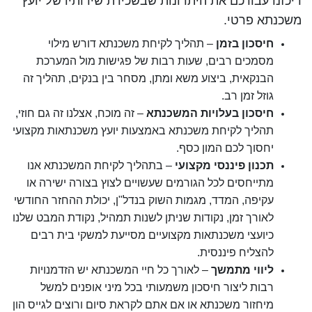
ריכזנו עבורכם את היתרונות שבשכירת שירותיו של יועץ
משכנתא פרטי.
חיסכון בזמן
– תהליך לקיחת משכנתא דורש מילוי
מסמכים רבים, שעות רבות של פגישות מול המערכת
הבנקאית, ביצוע משא ומתן, מסחר בין בנקים, תהליך זה
גוזל זמן רב.
חיסכון בעלויות המשכנתא
– זה מוכח, אצלנו זה גם חוזי,
תהליך לקיחת משכנתא באמצעות יועץ משכנתאות מקצועי
יחסוך לכם המון כסף.
תכנון פיננסי מקצועי
– בתהליך לקיחת המשכנתא אנו
מתייחסים לכל הגורמים שעשויים לצוץ בצורה ישירה או
עקיפה, המדד, מגמות השוק בנדל"ן, יכולת ההחזר החודשי
לאורך זמן, נקודות שניתן לשנות תמהיל, נקודת המבט שלנו
כיועצי משכנתאות מקצועיים מסייעת למשקי בית רבים
להצליח פיננסית.
ליווי מתמשך
– לאורך כל חיי המשכנתא יש הזדמנויות
רבות ליצור חיסכון משמעותי בכל מיני אופנים למשל
מיחזור משכנתא או אם אתם לקראת סיום ורוצים לגייס הון