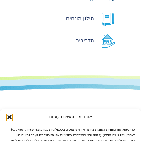
מילון מונחים
מדריכים
אנחנו משתמשים בעוגיות
כדי לספק את החוויות הטובות ביותר, אנו משתמשים בטכנולוגיות כגון קובצי עוגיות (cookies)
לאחסון ו/או גישה למידע על המכשיר. הסכמה לטכנולוגיות אלו תאפשר לנו לעבד נתונים כגון
התנהגות גלישה או מזהים ייחודיים באתר זה. אי-הסכמה או הסרת הסכמה עלולות להשפיע לרעה