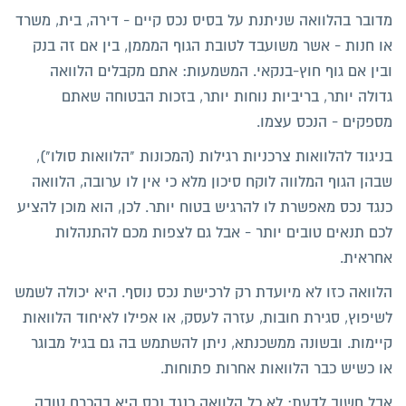
מדובר בהלוואה שניתנת על בסיס נכס קיים - דירה, בית, משרד
או חנות - אשר משועבד לטובת הגוף המממן, בין אם זה בנק
ובין אם גוף חוץ-בנקאי. המשמעות: אתם מקבלים הלוואה
גדולה יותר, בריביות נוחות יותר, בזכות הבטוחה שאתם
מספקים - הנכס עצמו.
בניגוד להלוואות צרכניות רגילות (המכונות "הלוואות סולו"),
שבהן הגוף המלווה לוקח סיכון מלא כי אין לו ערובה, הלוואה
כנגד נכס מאפשרת לו להרגיש בטוח יותר. לכן, הוא מוכן להציע
לכם תנאים טובים יותר - אבל גם לצפות מכם להתנהלות
אחראית.
הלוואה כזו לא מיועדת רק לרכישת נכס נוסף. היא יכולה לשמש
לשיפוץ, סגירת חובות, עזרה לעסק, או אפילו לאיחוד הלוואות
קיימות. ובשונה ממשכנתא, ניתן להשתמש בה גם בגיל מבוגר
או כשיש כבר הלוואות אחרות פתוחות.
אבל חשוב לדעת: לא כל הלוואה כנגד נכס היא בהכרח טובה.