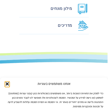
מילון מונחים
מדריכים
אנחנו משתמשים בעוגיות
כדי לספק את החוויות הטובות ביותר, אנו משתמשים בטכנולוגיות כגון קובצי עוגיות (cookies)
לאחסון ו/או גישה למידע על המכשיר. הסכמה לטכנולוגיות אלו תאפשר לנו לעבד נתונים כגון
077-470-6363
התנהגות גלישה או מזהים ייחודיים באתר זה. אי-הסכמה או הסרת הסכמה עלולות להשפיע לרעה
על תכונות ופונקציות מסוימות.