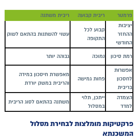
פרמטר
ריבית קבועה
ריבית משתנה
יציבות
קבוע לכל
ההחזר
עשוי להשתנות בהתאם לשוק
התקופה
החודשי
רמת סיכון
נמוכה
גבוהה יותר
אפשרות
מאפשרת חיסכון במידה
לחסכון
פחות גמישה
והריבית במשק יורדת
בריבית
הצמדה
ייתכן, תלוי
משתנה בהתאם לסוג הריבית
למדד
במסלול
פרקטיקות מומלצות לבחירת מסלול
המשכנתא