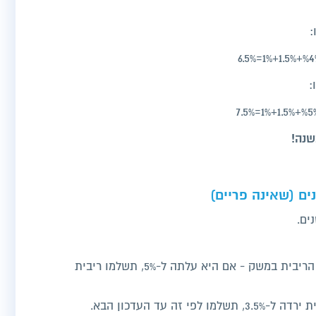
שנה!
📌 אחרי 5 שנים: הבנק בודק מחדש את הריבית במשק - אם היא עלתה ל-5%, תשלמו ריבית