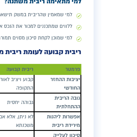
למי מתאימה ריבית משתנה?
למי שמאמין שהריבית במשק תישאר 
ללווים שמתכננים למכור את הנכס א
למי שמוכן לקחת סיכון מסוים תמור
ריבית קבועה לעומת ריבית מ
פרמטר
ריבית קבועה
יציבות ההחזר
קבוע ויציב לאורך
החודשי
התקופה
גובה הריבית
גבוהה יחסית
ההתחלתית
אפשרות ליהנות
לא ניתן, אלא אם
מירידת ריבית
משכנתא
סיכון לעלייה