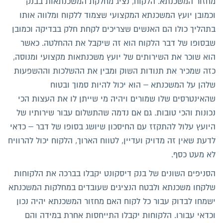
מחזור המשכנתא. הלקוח, נציג מחלקת המשכנתאות בבנק
וכמובן יועץ המשכנתא המקצועי שצמוד ללקוח ומלווה אותו
בתהליך כולו הם האנשים שצריכים לקחת חלק בבדיקה וכמובן
שבסופו של דבר הלקוח הוא זה שיקבל את ההחלטה. כאשר
הוא שוכר את השירותים של יועץ משכנתאות מקצועי ומנוסה,
כזה שמכיר את תנודות השוק ומבין את ההשלכות וההשפעות
שלהן על המשכנתא – הוא יכול להיות סמוך ובטוח
שהאינטרסים שלו שמורים ויהיה מי שייתן לו את העצות הכי
נכונות והכי טובות. גם אם נדמה שהתשלום עבור שירותיו של
היועץ עלול להתקזז עם החיסכון שיושג בסופו של דבר – כדאי
לדעת שאין זה מדויק ועדיין, לטווח הארוך, הלקוח יכול להרוויח
לא מעט כסף.
הסניפים השונים של בנק דיסקונט יקבלו בברכה את הלקוחות
שלקחו משכנתא ולבטח הנציגים שעובדים במחלקות המשכנתא
ישמחו לבדוק עבור כל לקוח האם מחזור המשכנתא יהיה נכון
וכדאי עבורו. הלקוחות יקבלו התייחסות אחרת במידה והם