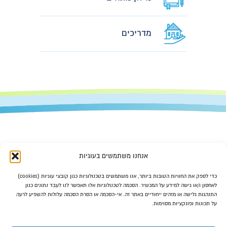
מדריכים
אנחנו משתמשים בעוגיות
כדי לספק את החוויות הטובות ביותר, אנו משתמשים בטכנולוגיות כגון קובצי עוגיות (cookies)
לאחסון ו/או גישה למידע על המכשיר. הסכמה לטכנולוגיות אלו תאפשר לנו לעבד נתונים כגון
077-470-6363
התנהגות גלישה או מזהים ייחודיים באתר זה. אי-הסכמה או הסרת הסכמה עלולות להשפיע לרעה
על תכונות ופונקציות מסוימות.
office@mashkanta-center.co.il