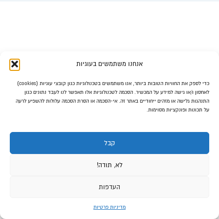
אנחנו משתמשים בעוגיות
כדי לספק את החוויות הטובות ביותר, אנו משתמשים בטכנולוגיות כגון קובצי עוגיות (cookies)
לאחסון ו/או גישה למידע על המכשיר. הסכמה לטכנולוגיות אלו תאפשר לנו לעבד נתונים כגון
התנהגות גלישה או מזהים ייחודיים באתר זה. אי-הסכמה או הסרת הסכמה עלולות להשפיע לרעה
על תכונות ופונקציות מסוימות.
קבל
לא, תודה!
העדפות
מדיניות פרטיות