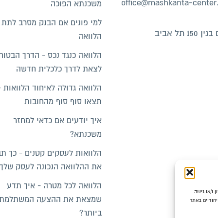
office@mashkanta-center.
משכנתא הפוכה
למי פונים אם הבנק מסרב לתת
150 תל אביב
הלוואה
הלוואה כנגד נכס - הדרך הבטוח
לצאת לדרך כלכלית חדשה
הלוואה גדולה לאיחוד הלוואות -
תצאו סוף סוף מהחובות
איך יודעים אם כדאי למחזר
משכנתא?
הלוואות לעסקים קטנים - כך ת
את ההלוואה הנכונה לעסק שלך
הלוואה לכל מטרה - איך תדע
משתמשים בטכנולוגיות כגון קובצי עוגיות (cookies) לאחסון ו/או גישה
שמצאת את ההצעה המשתלמת
יחודיים באתר
ביותר?