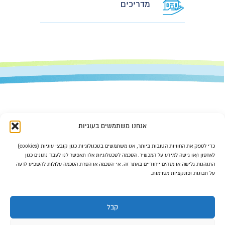
מדריכים
אנחנו משתמשים בעוגיות
כדי לספק את החוויות הטובות ביותר, אנו משתמשים בטכנולוגיות כגון קובצי עוגיות (cookies)
לאחסון ו/או גישה למידע על המכשיר. הסכמה לטכנולוגיות אלו תאפשר לנו לעבד נתונים כגון
077-470-6363
התנהגות גלישה או מזהים ייחודיים באתר זה. אי-הסכמה או הסרת הסכמה עלולות להשפיע לרעה
על תכונות ופונקציות מסוימות.
office@mashkanta-center.co.il
מנחם בגין 150 תל אביב
קבל