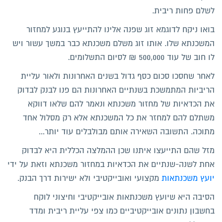
לשלם פחות ריבית.
בואו ניקח לדוגמא זוג שפנה אלינו להתייעץ בנוגע למחזור
המשכנתא שלו. אותו זוג משלם משכנתא כבר במשך עשור ויש
לו חוב של עוד 500,000 ₪ לסיום התשלומים.
לאחר שחסכו סכום כסף גדול בשנים האחרונות ולאור עליית
הריביות המתמשכת בשנתיים האחרונות הם פנו לבנק לבדוק
את הכדאיות של מחזור משכנתא ונאמר להם שלאו דווקא
משתלם להם למחזר את כל המשכנתא אלא רק מסלול אחד
מתוכה. התשובה השאירה אותם מבולבלים עוד יותר...
מזל שהם התייעצו איתנו שכן ההמלצה הכללית היא לבדוק
אחת לשנה-שנתיים את הכדאיות במחזור משכנתא וזאת על ידי
יועץ משכנתאות
מקצועי ואובייקטיבי ולא ישירות דרך הבנק.
הסיבה היא שיועץ משכנתאות אובייקטיבי וחיצוני לוקח
בחשבון נתונים אובייקטיביים כמו צפי עליית ריבית ומדד